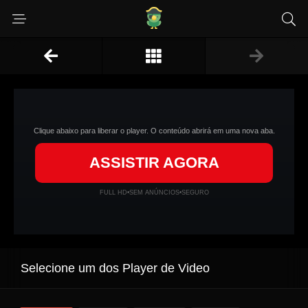
Clique abaixo para liberar o player. O conteúdo abrirá em uma nova aba.
ASSISTIR AGORA
FULL HD
•
SEM ANÚNCIOS
•
SEGURO
Selecione um dos Player de Video