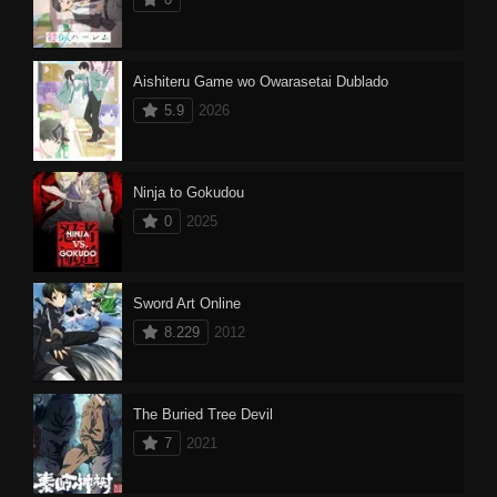
Aishiteru Game wo Owarasetai Dublado
5.9
2026
Ninja to Gokudou
0
2025
Sword Art Online
8.229
2012
The Buried Tree Devil
7
2021