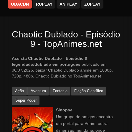
ODACDN
RUPLAY
ANIPLAY
ZUPLAY
Chaotic Dublado - Episódio
9 - TopAnimes.net
Assista Chaotic Dublado - Episódio 9
legendado/dublado em português
publicado em
06/07/2026, baixar Chaotic Dublado anime em 1080p,
720p, 480p. Chaotic Dublado no TopAnimes.net
Ação
Aventura
Fantasia
Ficção Científica
Super Poder
Sinopse
:
Um grupo de amigos encontra
um portal para Perim, outra
dimensão mundana, onde