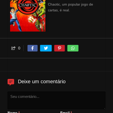
Chaotic, um popular jogo de
cartas, é real.
0
Deixe um comentário
Nome
Email
*
*