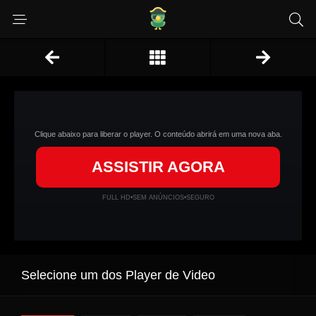
Clique abaixo para liberar o player. O conteúdo abrirá em uma nova aba.
ASSISTIR AGORA
FULL HD
•
SEM ANÚNCIOS
•
SEGURO
Selecione um dos Player de Video