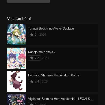
Veja também!
Tongari Boushi no Atelier Dublado
0
2026
Kanojo mo Kanojo 2
7.2
2023
Houkago Shounen Hanako-kun Part 2
8.4
2024
Vigilante: Boku no Hero Academia ILLEGALS Dublado
0
2025