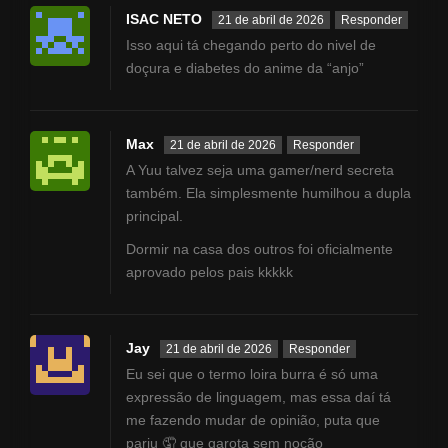
gostam... Assim, Asanagi pede
ISAC NETO
21 de abril de 2026
Responder
para que Maehara seja seu
Isso aqui tá chegando perto do nivel de
amigo.
doçura e diabetes do anime da “anjo”
Max
21 de abril de 2026
Responder
A Yuu talvez seja uma gamer/nerd secreta
também. Ela simplesmente humilhou a dupla
principal.
Dormir na casa dos outros foi oficialmente
aprovado pelos pais kkkkk
Jay
21 de abril de 2026
Responder
Eu sei que o termo loira burra é só uma
expressão de linguagem, mas essa daí tá
me fazendo mudar de opinião, puta que
pariu 🤦 que garota sem noção