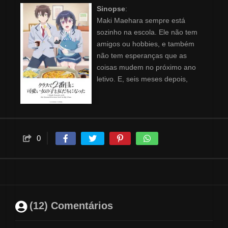
Sinopse
:
Maki Maehara sempre está
sozinho na escola. Ele não tem
amigos ou hobbies, e também
não tem esperanças que as
coisas mudem no próximo ano
letivo. E, seis meses depois,
parece que ele estava certo...
Pelo menos até se encontrar
com Umi Asanagi, sua popular
colega de classe, em uma
locadora. Ela é de um mundo
0
completamente diferente, já que
está sempre no centro das
atenções e é conhecida como a
"segunda garota mais bonita da
turma". Porém, os dois
(12) Comentários
descobrem que têm mais em
comum que os filmes B que eles