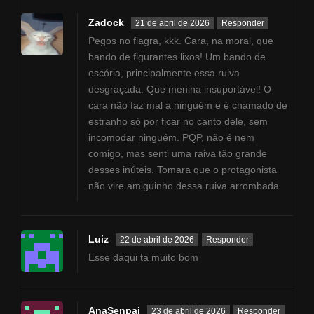
Zadock
21 de abril de 2026
Responder
Pegos no flagra, kkk. Cara, na moral, que
bando de figurantes lixos! Um bando de
escória, principalmente essa ruiva
desgraçada. Que menina insuportável! O
cara não faz mal a ninguém e é chamado de
estranho só por ficar no canto dele, sem
incomodar ninguém. PQP, não é nem
comigo, mas senti uma raiva tão grande
desses inúteis. Tomara que o protagonista
não vire amiguinho dessa ruiva arrombada
Luiz
22 de abril de 2026
Responder
Esse daqui ta muito bom
AnaSenpai
23 de abril de 2026
Responder