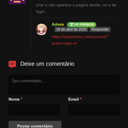
criar e não aparece a pagina direito, só a de
login
Admin
🏆 VIP PREMIUM
28 de abril de 2026
Responder
https://topanimes.net/account/?
action=sign-in
Deixe um comentário
Nome
Email
*
*