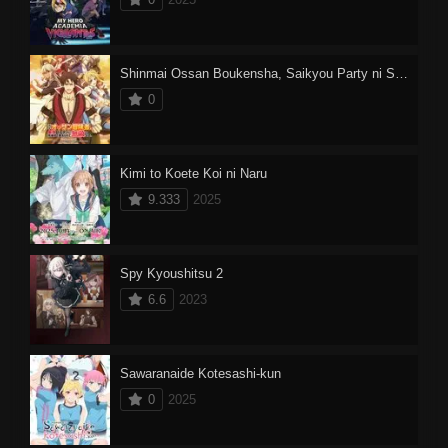
Shinmai Ossan Boukensha, Saikyou Party ni Shinu hodo Kitaerarete Muteki ni Naru.
0
Kimi to Koete Koi ni Naru
9.333
2025
Spy Kyoushitsu 2
6.6
2023
Sawaranaide Kotesashi-kun
0
2025