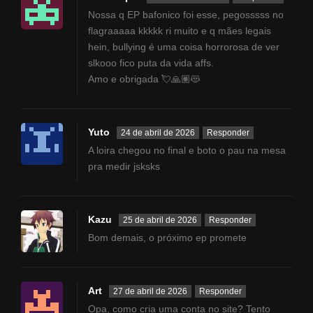
Nossa q EP bafonico foi esse, pegosssss no
flagraaaaa kkkkk ri muito e q mães legais
hein, bullying é uma coisa horrorosa de ver
slkooo fico puta da vida affs.
Amo e obrigada 💘🙏🏽😻
Yuto
24 de abril de 2026
Responder
A loira chegou no final e boto o pau na mesa
pra medir jsksks
Kazu
25 de abril de 2026
Responder
Bom demais, o próximo ep promete
Art
27 de abril de 2026
Responder
Opa, como cria uma conta no site? Tento