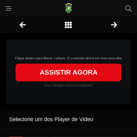
Clique abaixo para liberar o player. O conteúdo abrirá em uma nova aba.
ASSISTIR AGORA
FULL HD
•
SEM ANÚNCIOS
•
SEGURO
Selecione um dos Player de Video