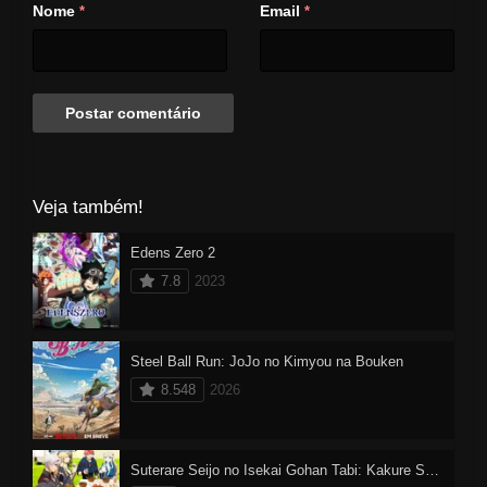
Nome
Email
*
*
Veja também!
Edens Zero 2
7.8
2023
Steel Ball Run: JoJo no Kimyou na Bouken
8.548
2026
Suterare Seijo no Isekai Gohan Tabi: Kakure Skill de Camping Car wo Shoukan shimashita