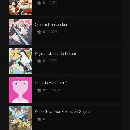
0
2026
Ojou to Banken-kun
0
2023
Kujima Utaeba Ie Hororo
0
2026
Hora de Aventura 7
8.5
2010
Kono Sekai wa Fukanzen Sugiru
0