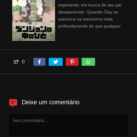
experiente, em busca de seu pai
desaparecido. Quando Clay se
aventura na masmorra mais
profundamente do que qualquer
aventureiro jamais foi, ela
recebe uma proposta de
emprego pelo zelador da
masmorra! Agora, em vez de
explorar, Clay deve aprender a
0
entrevistar novos monstros,
colocar armadilhas e posicionar
gosmas pela masmorra. Será
que esse novo caminho
profissional a aproximará de
Deixe um comentário
encontrar seu pai?