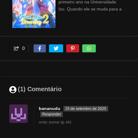
primeiro ano na Universidade
Izu. Quando ele se muda para a
loja de mergulho de seu tio,
Grand Blue, ele antecipa
ansiosamente sua vida dos
sonhos na faculdade, cheia de
garotas lindas e bons amigos.
0
(1) Comentário
bananudu
25 de setembro de 2025
Responder
onto some tp shi