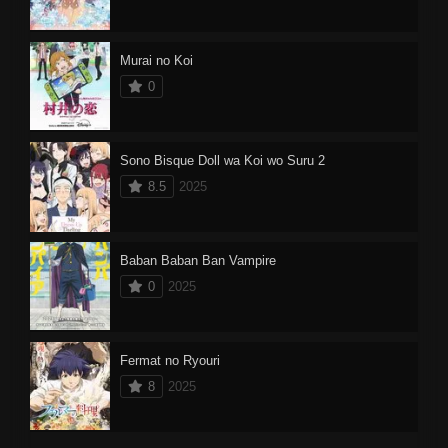
Murai no Koi
0
Sono Bisque Doll wa Koi wo Suru 2
8.5
2025
Baban Baban Ban Vampire
0
2025
Fermat no Ryouri
8
2025