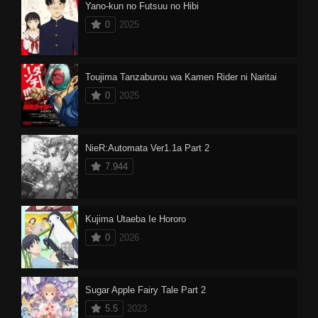
Yano-kun no Futsuu no Hibi
0
2025
Toujima Tanzaburou wa Kamen Rider ni Naritai
0
2025
NieR:Automata Ver1.1a Part 2
7.944
Kujima Utaeba Ie Hororo
0
2026
Sugar Apple Fairy Tale Part 2
5.5
2023