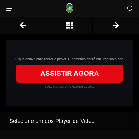
Clique abaixo para liberar o player. O conteúdo abrirá em uma nova aba.
ASSISTIR AGORA
FULL HD
•
SEM ANÚNCIOS
•
SEGURO
Selecione um dos Player de Video