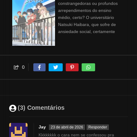
constrangedoras ou profundos
arrependimentos do ensino
médio, certo? O universitário
Natsuki Haibara, que sofre de
ansiedade social, certamente
tem. Quando ele pensa naquela
época da sua vida, tudo o que
ele tem são fantasias fugazes
de uma adolescência feliz que
poderia ter sido. Imagine então
0
sua perplexidade e surpresa
quando ele inexplicavelmente se
vê sete anos no passado… um
mês antes do seu primeiro ano
do ensino médio! Haibara
(3) Comentários
conseguirá evitar seus erros
anteriores, chegar ao topo da
pirâmide social da escola e ficar
Jay
23 de abril de 2026
Responder
com a garota dos seus sonhos?
Kkkkkkkk o cara nem se confessou pra