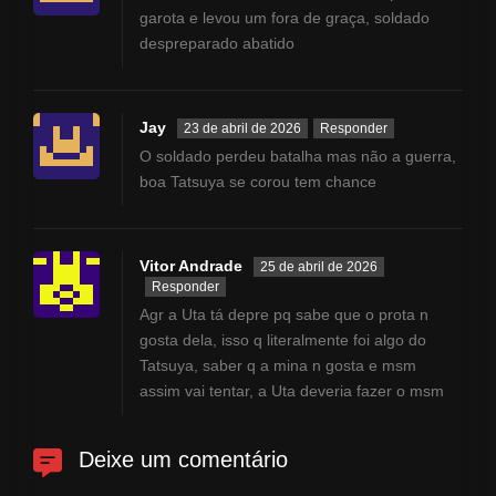
Ou será forçado a reviver três
garota e levou um fora de graça, soldado
anos de solidão como o cara
despreparado abatido
mais odiado da escola? Ele
precisará de toda a ajuda
possível para obter sucesso,
Jay
desde um regime de exercícios
23 de abril de 2026
Responder
físicos até guias online, uma
O soldado perdeu batalha mas não a guerra,
amizade de infância e muita
boa Tatsuya se corou tem chance
força de vontade. Veja como
Haibara dá uma segunda
chance à sua adolescência.
Vitor Andrade
25 de abril de 2026
Responder
Agr a Uta tá depre pq sabe que o prota n
gosta dela, isso q literalmente foi algo do
Tatsuya, saber q a mina n gosta e msm
assim vai tentar, a Uta deveria fazer o msm
Deixe um comentário