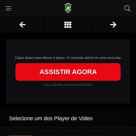
Clique abaixo para liberar o player. O conteúdo abrirá em uma nova aba.
ASSISTIR AGORA
FULL HD
•
SEM ANÚNCIOS
•
SEGURO
Selecione um dos Player de Video