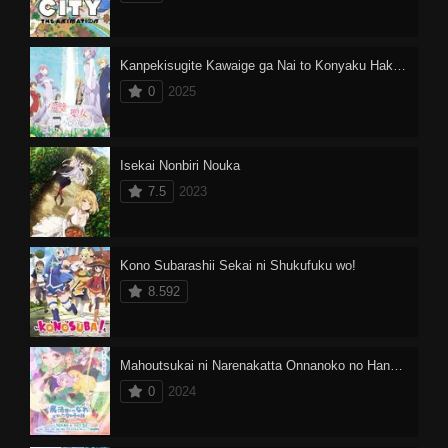
Kanpekisugite Kawaige ga Nai to Konyaku Haki sareta Seijo wa Ringoku ni Urareru
0
2025
Isekai Nonbiri Nouka
7.5
2023
Kono Subarashii Sekai ni Shukufuku wo!
8.592
Mahoutsukai ni Narenakatta Onnanoko no Hanashi
0
2024