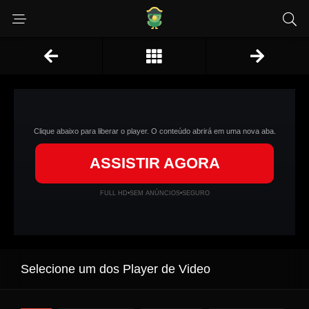
Clique abaixo para liberar o player. O conteúdo abrirá em uma nova aba.
ASSISTIR AGORA
FULL HD
•
SEM ANÚNCIOS
•
SEGURO
Selecione um dos Player de Video