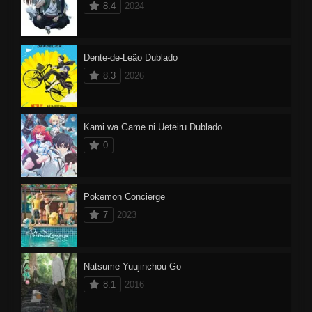
8.4
2024
Dente-de-Leão Dublado
8.3
2026
Kami wa Game ni Ueteiru Dublado
0
Pokemon Concierge
7
2023
Natsume Yuujinchou Go
8.1
2016