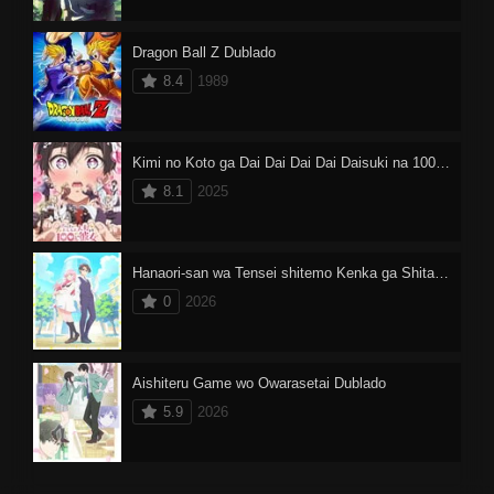
Dragon Ball Z Dublado
8.4
1989
Kimi no Koto ga Dai Dai Dai Dai Daisuki na 100-nin no Kanojo 2
8.1
2025
Hanaori-san wa Tensei shitemo Kenka ga Shitai Dublado
0
2026
Aishiteru Game wo Owarasetai Dublado
5.9
2026