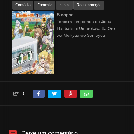
Comédia
Fantasia
Isekai
Reencarnação
Sinopse
:
Terceira temporada de Jidou
Hanbaiki ni Umarekawatta Ore
wa Meikyuu wo Samayou
0
Deixe um comentário