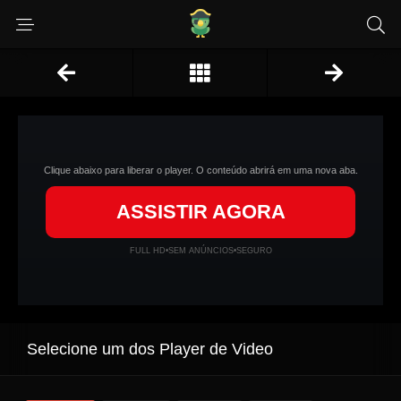
Clique abaixo para liberar o player. O conteúdo abrirá em uma nova aba.
ASSISTIR AGORA
FULL HD
•
SEM ANÚNCIOS
•
SEGURO
Selecione um dos Player de Video