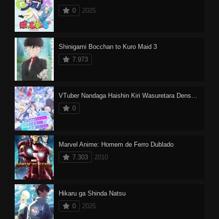
0
2025
Shinigami Bocchan to Kuro Maid 3
7.973
VTuber Nandaga Haishin Kiri Wasuretara Densetsu ni Natteta
0
Marvel Anime: Homem de Ferro Dublado
7.303
2010
Hikaru ga Shinda Natsu
0
2025