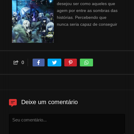
desejou ser como aqueles que
agem por entre as sombras das
histórias. Percebendo que
nunca seria capaz de conseguir
atingir seus objetivo, Cid se
surpreende ao se ver
reencarnado em um mundo
onde tem as capacidades
necessárias para se tornar o
0
que sempre admirou. A partir de
então, ele cria uma falsa
organização, com o objetivo de
agir como um figurante
qualquer, mas que trabalha por
entrelinhas para confrontar um
Deixe um comentário
culto secreto que entrou em seu
caminho.