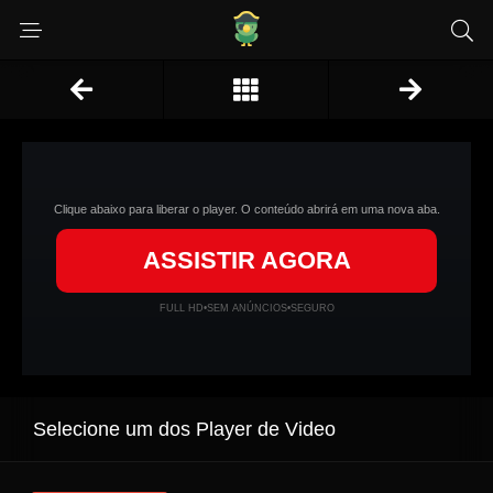
Clique abaixo para liberar o player. O conteúdo abrirá em uma nova aba.
ASSISTIR AGORA
FULL HD
•
SEM ANÚNCIOS
•
SEGURO
Selecione um dos Player de Video