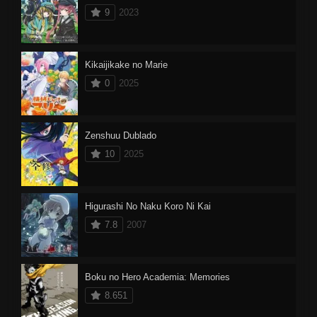
9
2023
Kikaijikake no Marie
0
2025
Zenshuu Dublado
10
2025
Higurashi No Naku Koro Ni Kai
7.8
2007
Boku no Hero Academia: Memories
8.651