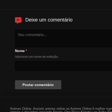
Deixe um comentário
Nome
*
Adicionar um nome de exibição
Animes Online. Assistir animes online no Animes Online A melhor man
animes e desenhos incluindo Naruto, One Piece Kimetsu no Yaiba (De