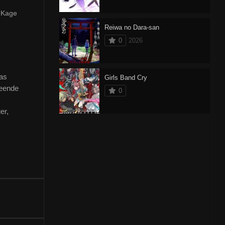
 Kage
Reiwa no Dara-san
0
2026
as
Girls Band Cry
reende
0
er,