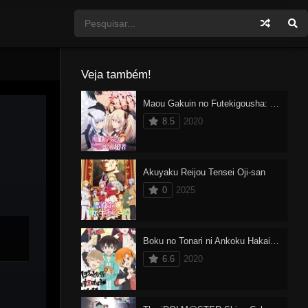
Veja também!
Maou Gakuin no Futekigousha: Shijou Saikyou no Maou no Shiso, Tensei shite Shison-tachi no Gakkou e Kayou
8.5
2020
Akuyaku Reijou Tensei Oji-san
0
2025
Boku no Tonari ni Ankoku Hakaishin ga Imasu.
6.6
2020