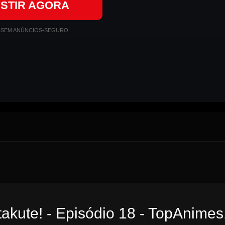
ISTIR AGORA
•
SEM ANÚNCIOS
•
SEGURO
takute! - Episódio 18 - TopAnimes