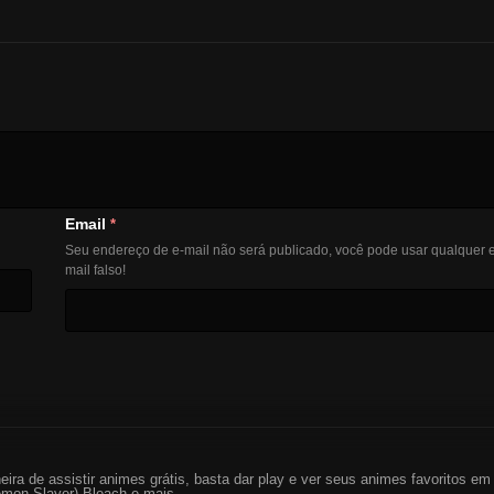
Email
*
Seu endereço de e-mail não será publicado, você pode usar qualquer e
mail falso!
eira de assistir animes grátis, basta dar play e ver seus animes favoritos 
mon Slayer) Bleach e mais...