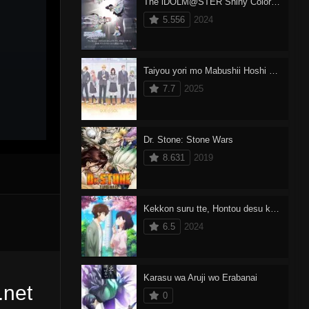
The iDOLM@STER Shiny Colors 2
5.556
2024
Taiyou yori mo Mabushii Hoshi Dublado
7.7
2025
Dr. Stone: Stone Wars
8.631
2019
Kekkon suru tte, Hontou desu ka Dublado
6.5
2024
Karasu wa Aruji wo Erabanai
.net
0