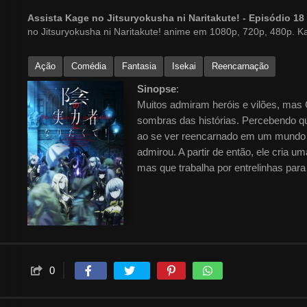
Assista Kage no Jitsuryokusha ni Naritakute! - Episódio 
no Jitsuryokusha ni Naritakute! anime em 1080p, 720p, 480p. K
Ação
Comédia
Fantasia
Isekai
Reencarnação
Sinopse
:
Muitos admiram heróis e vilões, mas
sombras das histórias. Percebendo qu
ao se ver reencarnado em um mundo 
admirou. A partir de então, ele cria u
mas que trabalha por entrelinhas par
0