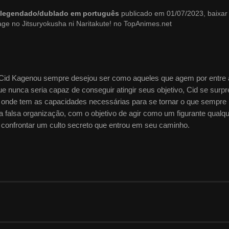
18 legendado/dublado em português
publicado em 01/07/2023, baixar
age no Jitsuryokusha ni Naritakute! no TopAnimes.net
 Cid Kagenou sempre desejou ser como aqueles que agem por entre 
e nunca seria capaz de conseguir atingir seus objetivo, Cid se surp
onde tem as capacidades necessárias para se tornar o que sempre
ma falsa organização, com o objetivo de agir como um figurante qualqu
a confrontar um culto secreto que entrou em seu caminho.