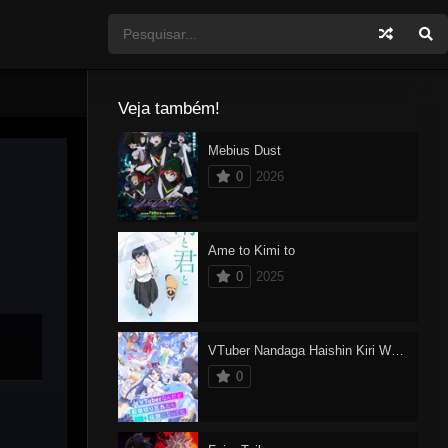
Veja também!
Mebius Dust
0
2026
Ame to Kimi to
0
2025
VTuber Nandaga Haishin Kiri Wasuretara Densetsu ni Natteta
0