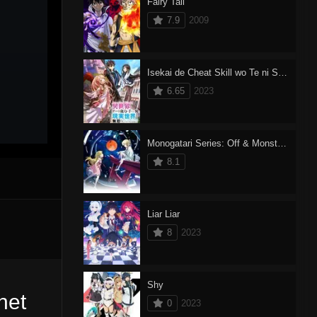
Fairy Tail
7.9
2009
Isekai de Cheat Skill wo Te ni Shita Ore wa, Genjitsu Sekai wo mo Musou Suru: Level Up wa Jinsei wo Kaeta
6.65
2023
Monogatari Series: Off & Monster Season
8.1
Liar Liar
8
2023
Shy
net
0
2023