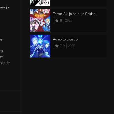
Kanojo
Tensei Akujo no Kuro Rekishi
0
2025
de
Ao no Exorcist 5
7.9
2025
eu
ue
par de