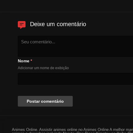
Deixe um comentário
Nome
*
Adicionar um nome de exibição
Animes Online. Assistir animes online no Animes Online A melhor man