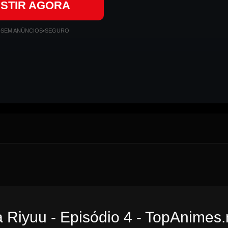
ISTIR AGORA
•
SEM ANÚNCIOS
•
SEGURO
a Riyuu - Episódio 4 - TopAnimes.