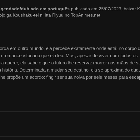
4 legendado/dublado em português
publicado em 25/07/2023, baixar 
jo ga Koushaku-tei ni Itta Riyuu no TopAnimes.net
orda em outro mundo, ela percebe exatamente onde está: no corpo 
 romance vitoriano que ela leu. Mas, apesar de viver com todos os
ia querer, ela sabe o que o futuro lhe reserva: morrer nas mãos de s
 da história. Determinada a mudar seu destino, ela se aproxima do duq
lhe propõe um acordo: fingir ser sua noiva por seis meses para esca