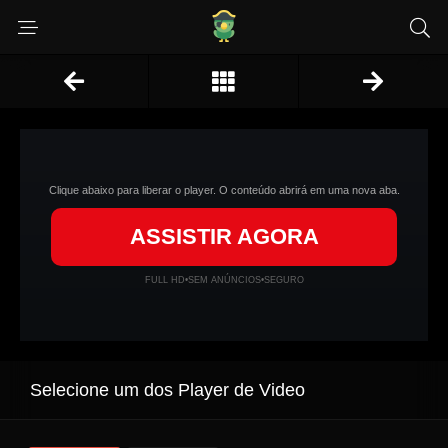
Clique abaixo para liberar o player. O conteúdo abrirá em uma nova aba.
ASSISTIR AGORA
FULL HD
•
SEM ANÚNCIOS
•
SEGURO
Selecione um dos Player de Video