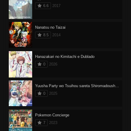
6.6
2017
Nanatsu no Taizai
8.5
2014
Hanazakari no Kimitachi e Dublado
0
2026
Yuusha Party wo Tsuihou sareta Shiromadoushi, S-Rank Boukensha ni Hirowareru: Kono Shiromadoushi ga Kikakugai Sugiru
0
2025
Pokemon Concierge
7
2023