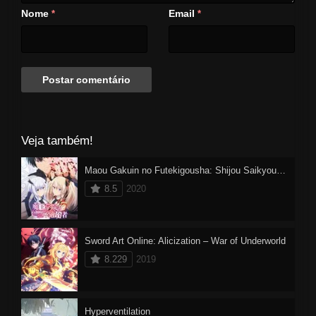
Nome
Email
*
*
Veja também!
Maou Gakuin no Futekigousha: Shijou Saikyou no Maou no Shiso, Tensei shite Shison-tachi no Gakkou e Kayou
8.5
2020
Sword Art Online: Alicization – War of Underworld
8.229
2019
Hyperventilation