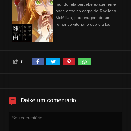
mundo, ela percebe exatamente
onde está: no corpo de Raeliana
McMillan, personagem de um
romance vitoriano que ela leu.
Mas, apesar de viver com todos
os confortos e regalias que
alguém poderia querer, ela sabe
o que o futuro lhe reserva:
morrer nas mãos de seu noivo
0
para instigar a trama principal
da história. Determinada a
mudar seu destino, ela se
aproxima do duque Noah
Wynknight, herdeiro do trono, e
lhe propõe um acordo: fingir ser
Deixe um comentário
sua noiva por seis meses para
escapar de seu destino cruel.