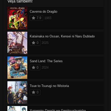
Veja também!
Caverna do Dragão
7.9
1983
Katainaka no Ossan, Kensei ni Naru Dublado
0
2025
Sand Land: The Series
0
2024
Tsue to Tsurugi no Wistoria
0
Yumemiru Danshi wa Genjitsushugisha