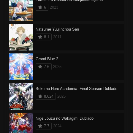
6
2023
Natsume Yuujinchou San
8.1
2011
Grand Blue 2
7.6
2025
Boku no Hero Academia: Final Season Dublado
8.624
2025
Nige Jouzu no Wakagimi Dublado
7.7
2024