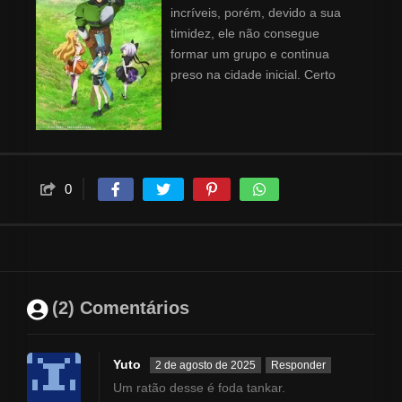
incríveis, porém, devido a sua
timidez, ele não consegue
formar um grupo e continua
preso na cidade inicial. Certo
dia, de repente, três lindas
mulheres chamadas Ciel,
Anemone e Goa o convidam
para o grupo delas. A motivação
de Toto agora está a todo vapor
0
depois de finalmente partir em
sua esperada aventura, porém
mal sabe ele que suas
companheiras querem
assassiná-lo!! Essa história é
uma comédia romântica da
(2) Comentários
morte sobre um herói
extremamente tímido que passa
mal só de estar na presença de
Yuto
2 de agosto de 2025
Responder
mulheres e sobre as três
Um ratão desse é foda tankar.