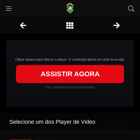
Clique abaixo para liberar o player. O conteúdo abrirá em uma nova aba.
ASSISTIR AGORA
FULL HD
•
SEM ANÚNCIOS
•
SEGURO
Selecione um dos Player de Video