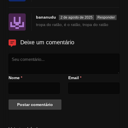
mulheres que querem matá-lo
por motivos distintos!!
bananudu
2 de agosto de 2025
Responder
tropa do ratão, é o ratão, tropa do ratão
Deixe um comentário
Nome
Email
*
*