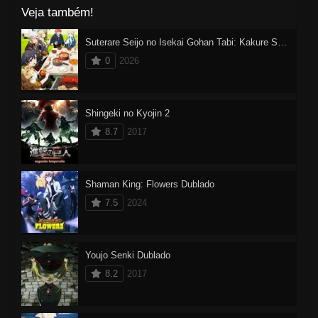
Veja também!
Suterare Seijo no Isekai Gohan Tabi: Kakure Skill de Camping Car wo Shoukan shimashita
0
2026
Shingeki no Kyojin 2
8.7
2017
Shaman King: Flowers Dublado
7.5
2024
Youjo Senki Dublado
8.2
2017