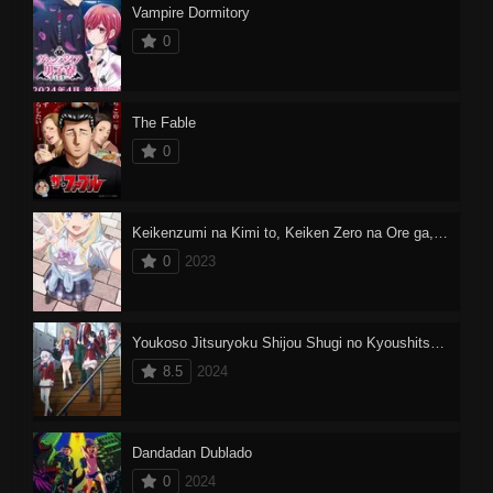
Vampire Dormitory
0
The Fable
0
Keikenzumi na Kimi to, Keiken Zero na Ore ga, Otsukiai suru Hanashi.
0
2023
Youkoso Jitsuryoku Shijou Shugi no Kyoushitsu e 3
8.5
2024
Dandadan Dublado
0
2024