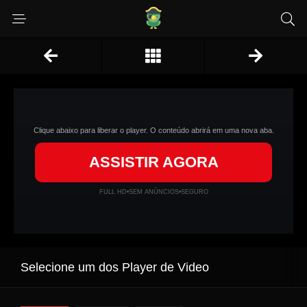
Clique abaixo para liberar o player. O conteúdo abrirá em uma nova aba.
ASSISTIR AGORA
FULL HD
•
SEM ANÚNCIOS
•
SEGURO
Selecione um dos Player de Video