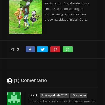
incríveis, porém, devido a sua
timidez, ele não consegue
formar um grupo e continua
preso na cidade inicial. Certo
dia, de repente, três lindas
mulheres chamadas Ciel,
Anemone e Goa o convidam
para o grupo delas. A motivação
de Toto agora está a todo vapor
0
depois de finalmente partir em
sua esperada aventura, porém
mal sabe ele que suas
companheiras querem
assassiná-lo!! Essa história é
uma comédia romântica da
(1) Comentário
morte sobre um herói
extremamente tímido que passa
mal só de estar na presença de
Stark
9 de agosto de 2025
Responder
mulheres e sobre as três
Episódio bacaninha, mas tá mais do mesmo