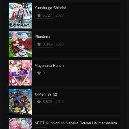
Yuusha ga Shinda!
6.727
2023
Plunderer
8.345
2020
Mayonaka Punch
0
X-Men ’97 (2)
8.573
2024
NEET Kunoichi to Nazeka Dousei Hajimemashita