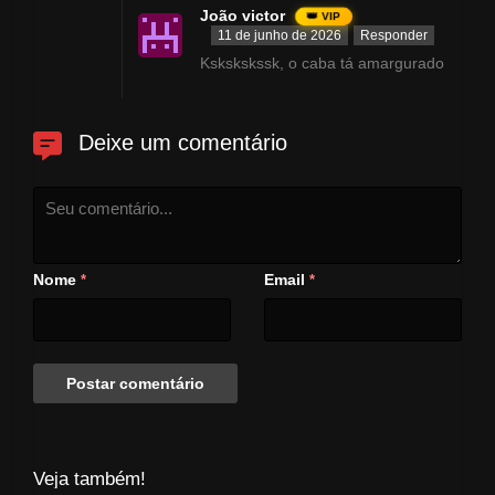
João victor
👑 VIP
11 de junho de 2026
Responder
Kskskskssk, o caba tá amargurado
Deixe um comentário
Nome
Email
*
*
Veja também!