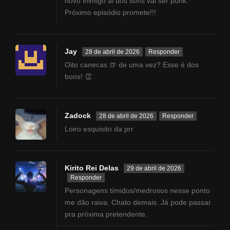
novo inimigo ai dos sons vai ser punk.
Próximo episódio promete!!!
Jay
28 de abril de 2026
Responder
Oito canecas 🍺 de uma vez? Esse é dos
bons! 👏
Zadock
28 de abril de 2026
Responder
Loiro esquisito da prr
Kirito Rei Delas
29 de abril de 2026
Responder
Personagens tímidos/medrosos nesse ponto
me dão raiva. Chato demais. Já pode passar
pra próxima pretendente.