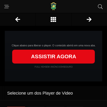
Clique abaixo para liberar o player. O conteúdo abrirá em uma nova aba.
ASSISTIR AGORA
FULL HD
•
SEM ANÚNCIOS
•
SEGURO
Selecione um dos Player de Video