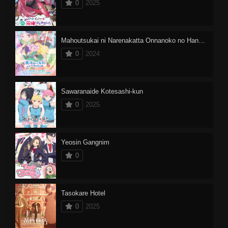
0
2025
Mahoutsukai ni Narenakatta Onnanoko no Hanashi
0
2024
Sawaranaide Kotesashi-kun
0
2025
Yeosin Gangnim
0
Tasokare Hotel
0
2025