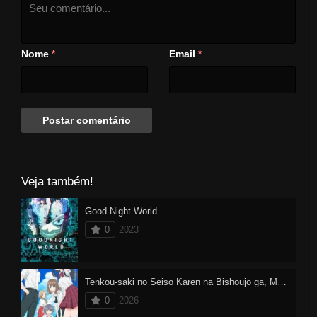
Nome
Email
*
*
Veja também!
Good Night World
0
2023
Tenkou-saki no Seiso Karen na Bishoujo ga, Mukashi Danshi to Omotte Issho ni Asonda Osananajimi Datta Ken
0
2026