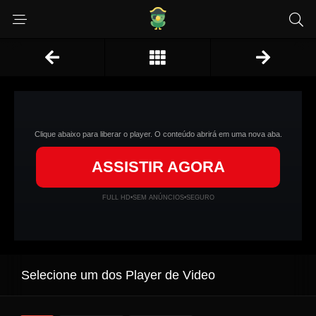
Clique abaixo para liberar o player. O conteúdo abrirá em uma nova aba.
ASSISTIR AGORA
FULL HD
•
SEM ANÚNCIOS
•
SEGURO
Selecione um dos Player de Video