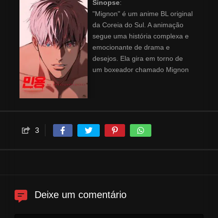
Sinopse
:
"Mignon" é um anime BL original
da Coreia do Sul. A animação
segue uma história complexa e
emocionante de drama e
desejos. Ela gira em torno de
um boxeador chamado Mignon
e um médico vampiro chamado
Young-on Oh, que encontram
consolo na presença um do
outro por meio de um
relacionamento agressivo e
3
romântico.
Deixe um comentário