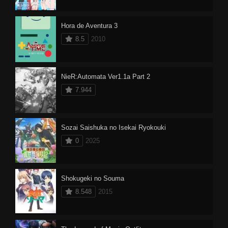
Hora de Aventura 3
8.5
2010
NieR:Automata Ver1.1a Part 2
7.944
Sozai Saishuka no Isekai Ryokouki
0
2025
Shokugeki no Souma
8.548
2015