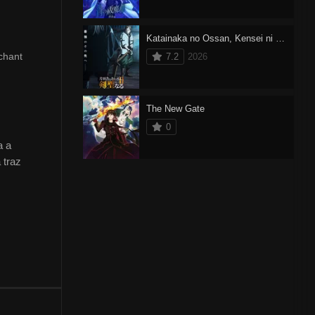
Katainaka no Ossan, Kensei ni Naru 2
chant
7.2
2026
The New Gate
0
a a
 traz