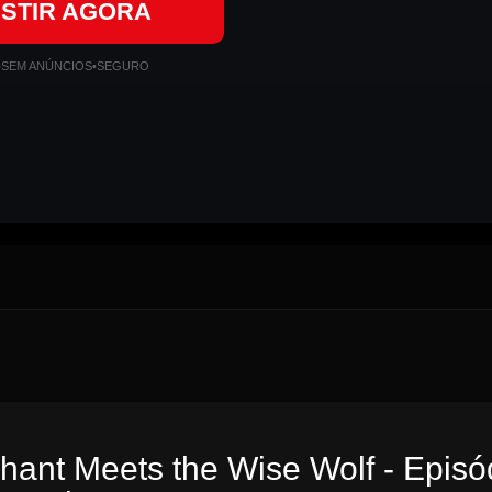
ISTIR AGORA
•
SEM ANÚNCIOS
•
SEGURO
hant Meets the Wise Wolf - Episó