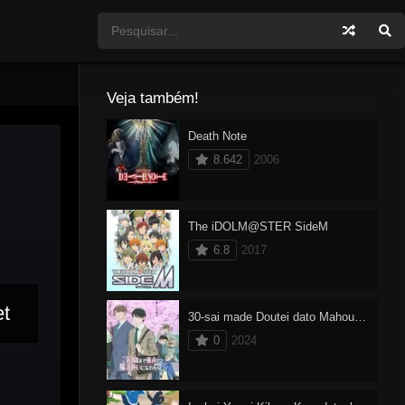
Veja também!
Death Note
8.642
2006
The iDOLM@STER SideM
6.8
2017
et
30-sai made Doutei dato Mahoutsukai ni Nareru Rashii
0
2024