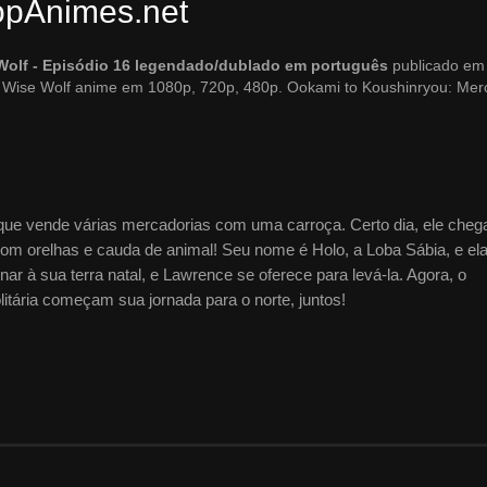
TopAnimes.net
Wolf - Episódio 16 legendado/dublado em português
publicado em
e Wise Wolf anime em 1080p, 720p, 480p. Ookami to Koushinryou: Mer
que vende várias mercadorias com uma carroça. Certo dia, ele cheg
om orelhas e cauda de animal! Seu nome é Holo, a Loba Sábia, e ela
nar à sua terra natal, e Lawrence se oferece para levá-la. Agora, o
olitária começam sua jornada para o norte, juntos!