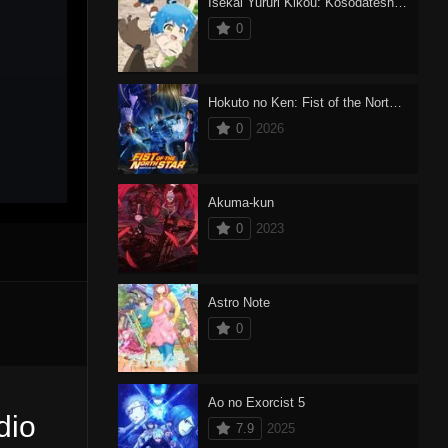
Isekai Yururi Kikou: Kosodateshinagara Boukensha Shimasu
0
Hokuto no Ken: Fist of the North Star
0
2026
Akuma-kun
0
2023
Astro Note
0
Ao no Exorcist 5
dio
7.9
2025