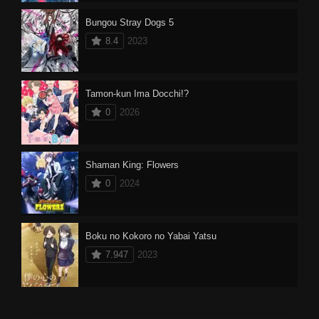
Bungou Stray Dogs 5
8.4
2023
Tamon-kun Ima Docchi!?
0
2026
Shaman King: Flowers
0
2024
Boku no Kokoro no Yabai Yatsu
7.947
2023