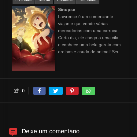
Sinopse
:
Lawrence é um comerciante
viajante que vende várias
mercadorias com uma carroça.
Certo dia, ele chega a uma vila
e conhece uma bela garota com
orelhas e cauda de animal! Seu
nome é Holo, a Loba Sábia, e
ela traz colheitas abundantes.
Ela deseja retornar à sua terra
natal, e Lawrence se oferece
para levá-la. Agora, o
0
comerciante solitário e a loba
sábia solitária começam sua
jornada para o norte, juntos!
Deixe um comentário