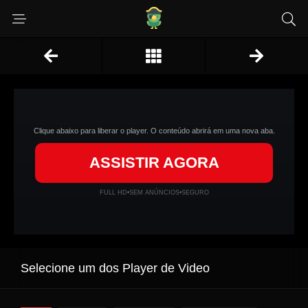
Clique abaixo para liberar o player. O conteúdo abrirá em uma nova aba.
ASSISTIR AGORA
FULL HD
•
SEM ANÚNCIOS
•
SEGURO
Selecione um dos Player de Video