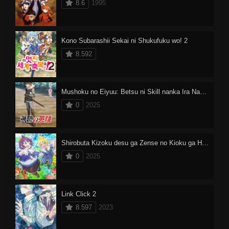
8.6
1995
Kono Subarashii Sekai ni Shukufuku wo! 2
8.592
Mushoku no Eiyuu: Betsu ni Skill nanka Ira Nakattan Daga
0
2025
Shirobuta Kizoku desu ga Zense no Kioku ga Haeta node Hiyoko na Otouto Sodatemasu
0
2025
Link Click 2
8.597
2023