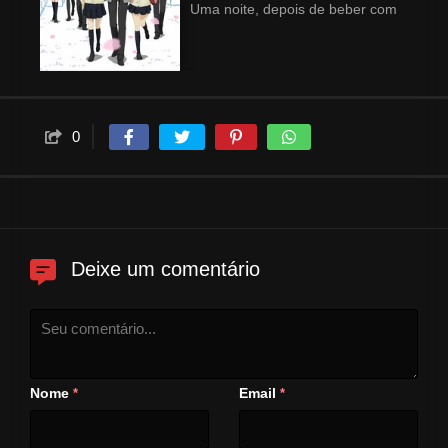
Uma noite, depois de beber com
um amigo de escola, Arata
encontra Ryou Yoake, um
homem que lhe oferece uns
comprimidos para que ele volte
a ter 17 anos e possa refazer a
0
sua vida. Depois de concordar
com a experiência, Arata junta-
se a uma turma do ensino
médio, e encontra a bela
Chizuru Hishiro. Arata tem agora
um ano para encontrar o que
Deixe um comentário
lhe falta para viver uma vida
feliz.
Nome
Email
*
*