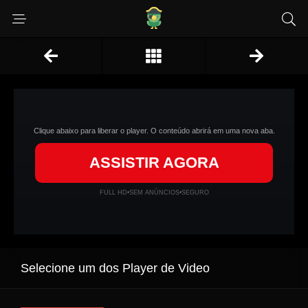
Clique abaixo para liberar o player. O conteúdo abrirá em uma nova aba.
ASSISTIR AGORA
FULL HD
•
SEM ANÚNCIOS
•
SEGURO
Selecione um dos Player de Video