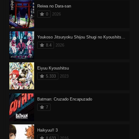
Reiwa no Dara-san
0
2026
Youkoso Jitsuryoku Shijou Shugi no Kyoushitsu e 4
8.4
2026
Eiyuu Kyoushitsu
5.333
2023
Batman: Cruzado Encapuzado
7
Haikyuu!! 3
8.633
2016