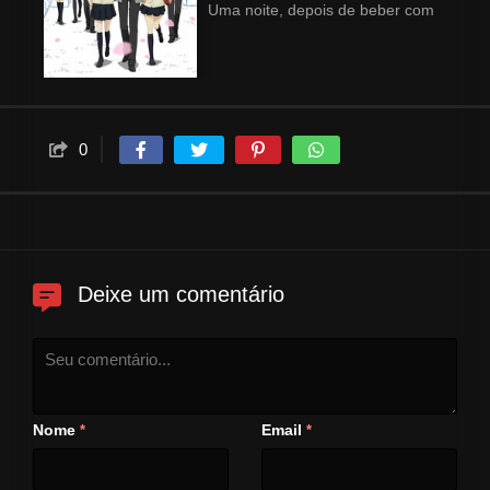
Uma noite, depois de beber com
um amigo de escola, Arata
encontra Ryou Yoake, um
homem que lhe oferece uns
comprimidos para que ele volte
a ter 17 anos e possa refazer a
0
sua vida. Depois de concordar
com a experiência, Arata junta-
se a uma turma do ensino
médio, e encontra a bela
Chizuru Hishiro. Arata tem agora
um ano para encontrar o que
Deixe um comentário
lhe falta para viver uma vida
feliz.
Nome
Email
*
*