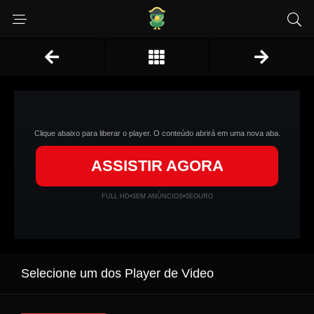
Clique abaixo para liberar o player. O conteúdo abrirá em uma nova aba.
ASSISTIR AGORA
FULL HD
•
SEM ANÚNCIOS
•
SEGURO
Selecione um dos Player de Video