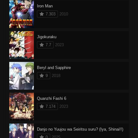
Iron Man
7.303
2010
Jigokuraku
7.7
2023
Beryl and Sapphire
9
2018
Quanzhi Fashi 6
7.174
2023
Danjo no Yuujou wa Seiritsu suru? (Iya, Shinai!!)
0
2025