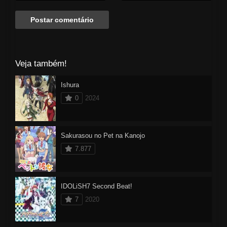
Veja também!
Ishura
0
2024
Sakurasou no Pet na Kanojo
7.877
IDOLiSH7 Second Beat!
7
2020