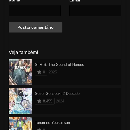
*
*
Veja também!
SI-VIS: The Sound of Heroes
0
2025
Seirei Gensouki 2 Dublado
8.455
2024
Tonari no Youkai-san