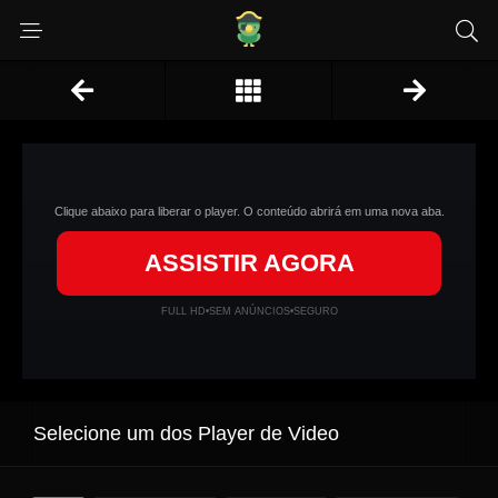
Clique abaixo para liberar o player. O conteúdo abrirá em uma nova aba.
ASSISTIR AGORA
FULL HD
•
SEM ANÚNCIOS
•
SEGURO
Selecione um dos Player de Video