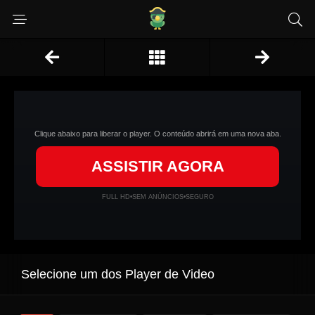
Clique abaixo para liberar o player. O conteúdo abrirá em uma nova aba.
ASSISTIR AGORA
FULL HD
•
SEM ANÚNCIOS
•
SEGURO
Selecione um dos Player de Video