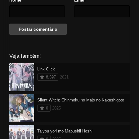
*
*
Veja também!
Link Click
8.597
2021
Silent Witch: Chinmoku no Majo no Kakushigoto
0
2025
Taiyou yori mo Mabushii Hoshi