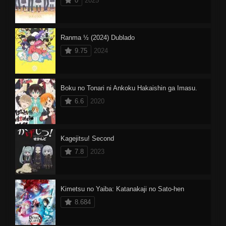
0
2025
Ranma ½ (2024) Dublado
9.75
2024
Boku no Tonari ni Ankoku Hakaishin ga Imasu.
6.6
2020
Kagejitsu! Second
7.8
2023
Kimetsu no Yaiba: Katanakaji no Sato-hen
8.684