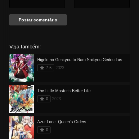
Veja também!
Higeki no Genkyou to Naru Saikyou Gedou Last Boss Joou wa Tami no Tame ni Tsukushimasu.
7.5
2023
The Little Master’s Better Life
0
2023
Azur Lane: Queen’s Orders
0