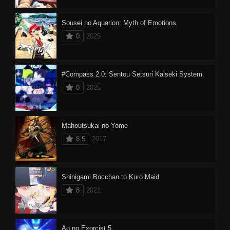
Sousei no Aquarion: Myth of Emotions
0
2025
#Compass 2.0: Sentou Setsuri Kaiseki System
0
2025
Mahoutsukai no Yome
8.5
2017
Shinigami Bocchan to Kuro Maid
8
2021
Ao no Exorcist 5