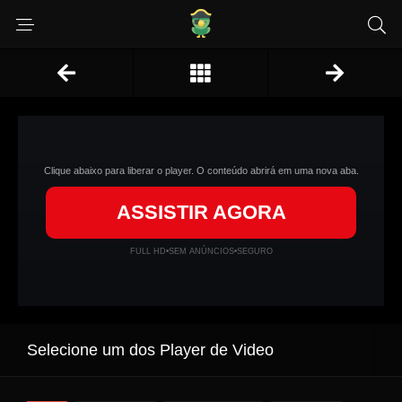
Clique abaixo para liberar o player. O conteúdo abrirá em uma nova aba.
ASSISTIR AGORA
FULL HD
•
SEM ANÚNCIOS
•
SEGURO
Selecione um dos Player de Video