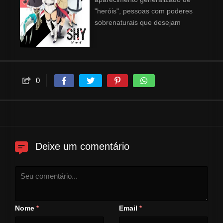
"heróis", pessoas com poderes
sobrenaturais que desejam
apenas a paz, transformou
drasticamente o planeta. Em um
mundo em que os heróis de
cada país trabalham para
manter essa paz recém-
0
descoberta, quem protege o
Japão é uma jovem chamada
Shy, que é... incrivelmente
tímida.
Deixe um comentário
Nome
Email
*
*