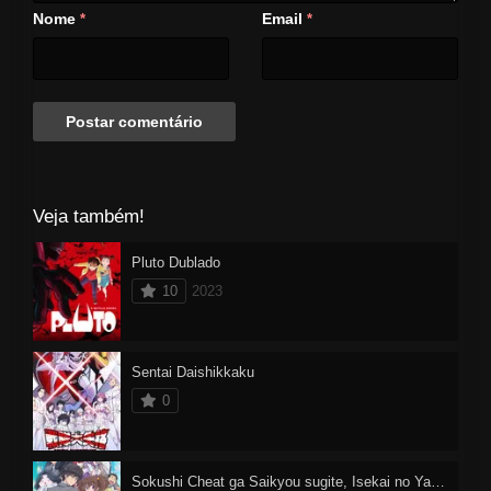
Nome
Email
*
*
Veja também!
Pluto Dublado
10
2023
Sentai Daishikkaku
0
Sokushi Cheat ga Saikyou sugite, Isekai no Yatsura ga Marude Aite ni Naranai n desu ga.