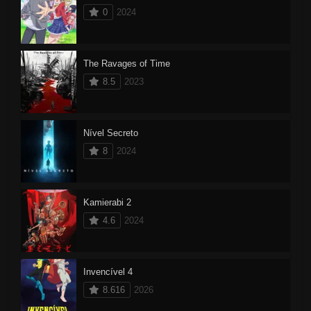
0
2024
The Ravages of Time
8.5
2023
Nível Secreto
8
2024
Kamierabi 2
4.6
2024
Invencível 4
8.616
2026