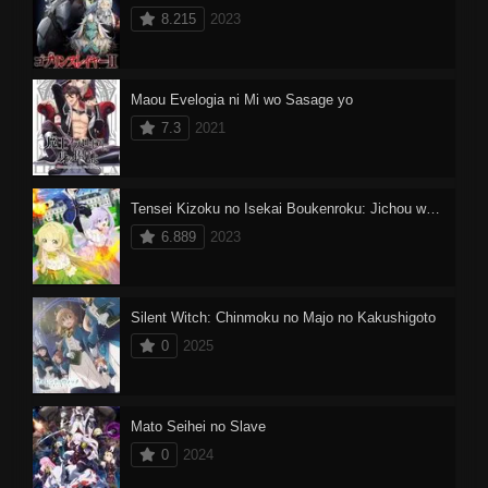
8.215
2023
Maou Evelogia ni Mi wo Sasage yo
7.3
2021
Tensei Kizoku no Isekai Boukenroku: Jichou wo Shiranai Kamigami no Shito
6.889
2023
Silent Witch: Chinmoku no Majo no Kakushigoto
0
2025
Mato Seihei no Slave
0
2024