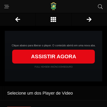
Clique abaixo para liberar o player. O conteúdo abrirá em uma nova aba.
ASSISTIR AGORA
FULL HD
•
SEM ANÚNCIOS
•
SEGURO
Selecione um dos Player de Video