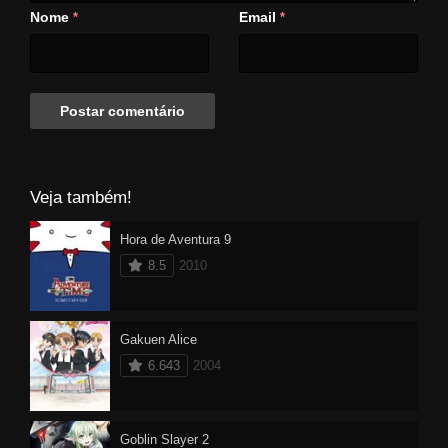
Nome
Email
*
*
Veja também!
Hora de Aventura 9
8.5
2010
Gakuen Alice
6.643
2004
Goblin Slayer 2