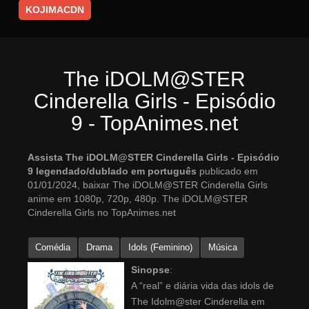
KOJIMACDN
The iDOLM@STER
Cinderella Girls - Episódio
9 - TopAnimes.net
Assista The iDOLM@STER Cinderella Girls - Episódio
9 legendado/dublado em português
publicado em
01/01/2024, baixar The iDOLM@STER Cinderella Girls
anime em 1080p, 720p, 480p. The iDOLM@STER
Cinderella Girls no TopAnimes.net
Comédia
Drama
Idols (Feminino)
Música
Sinopse
:
A “real” e diária vida das idols de
The Idolm@ster Cinderella em