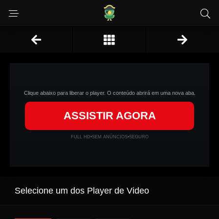
Clique abaixo para liberar o player. O conteúdo abrirá em uma nova aba.
ASSISTIR AGORA
FULL HD
•
SEM ANÚNCIOS
•
SEGURO
Selecione um dos Player de Video