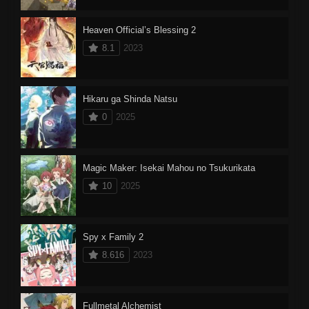
Heaven Official’s Blessing 2
8.1
2023
Hikaru ga Shinda Natsu
0
2025
Magic Maker: Isekai Mahou no Tsukurikata
10
2025
Spy x Family 2
8.616
2023
Fullmetal Alchemist