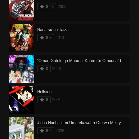
8.24
2003
Nanatsu no Taizai
8.5
2014
“Omae Gotoki ga Maou ni Kateru to Omouna” to Yuusha Party wo Tsuihou sareta node, Outo de Kimama ni Kurashitai
0
2026
Hellsing
8
2001
Jidou Hanbaiki ni Umarekawatta Ore wa Meikyuu wo Samayou 3
6.9
2026