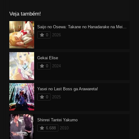
Veja também!
Saijo no Osewa: Takane no Hanadarake na Meimonkou de, Gakuin Ichi no Ojousama (Seikatsu Nouryoku Kaimu) wo Kagenagara Osewa suru Koto ni Narimashita
0
2026
Gekai Elise
0
2024
Yasei no Last Boss ga Arawareta!
0
2025
Shinrei Tantei Yakumo
6.688
2010