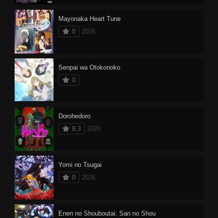
Mayonaka Heart Tune
0
2026
Senpai wa Otokonoko
0
Dorohedoro
8.3
2020
Yomi no Tsugai
0
2026
Enen no Shouboutai: San no Shou