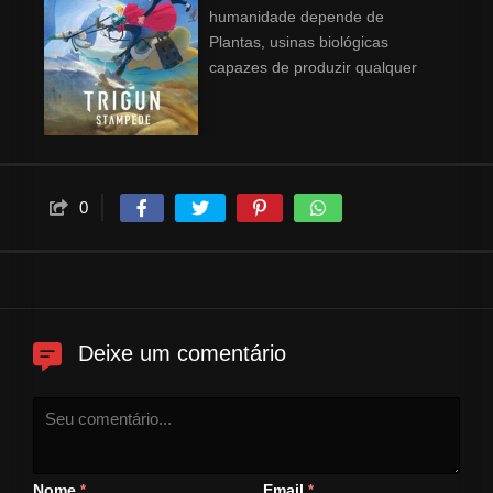
humanidade depende de
Plantas, usinas biológicas
capazes de produzir qualquer
substância a partir do nada. E
nesse mundo que vive o Tufão
Humano, um encrenqueiro com
uma recompensa de $$6
milhões por sua cabeça. Seu
0
nome é Vash, o Estouro da
Boiada. Para descobrir a
verdade por trás de Vash, a
jovem repórter novata Meryl
Stryfe e o veterano beberrão
Roberto de Niro iniciam uma
Deixe um comentário
investigação, mas acabam se
juntando a Vash numa missão
para deter seu irmão gêmeo
maligno Millions Knives.
Nome
Email
*
*