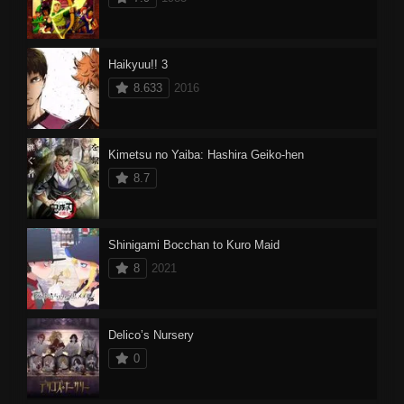
Haikyuu!! 3
8.633
2016
Kimetsu no Yaiba: Hashira Geiko-hen
8.7
Shinigami Bocchan to Kuro Maid
8
2021
Delico’s Nursery
0