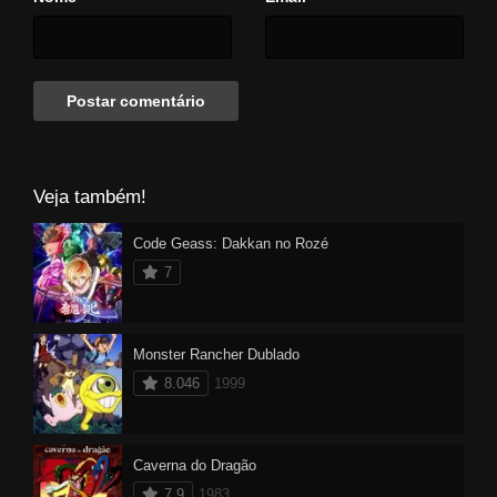
Veja também!
Code Geass: Dakkan no Rozé
7
Monster Rancher Dublado
8.046
1999
Caverna do Dragão
7.9
1983