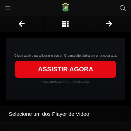
Clique abaixo para liberar o player. O conteúdo abrirá em uma nova aba.
ASSISTIR AGORA
FULL HD
•
SEM ANÚNCIOS
•
SEGURO
Selecione um dos Player de Video