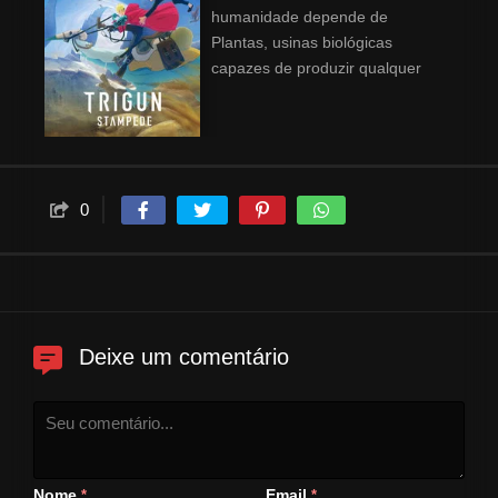
humanidade depende de
Plantas, usinas biológicas
capazes de produzir qualquer
substância a partir do nada. E
nesse mundo que vive o Tufão
Humano, um encrenqueiro com
uma recompensa de $$6
milhões por sua cabeça. Seu
0
nome é Vash, o Estouro da
Boiada. Para descobrir a
verdade por trás de Vash, a
jovem repórter novata Meryl
Stryfe e o veterano beberrão
Roberto de Niro iniciam uma
Deixe um comentário
investigação, mas acabam se
juntando a Vash numa missão
para deter seu irmão gêmeo
maligno Millions Knives.
Nome
Email
*
*