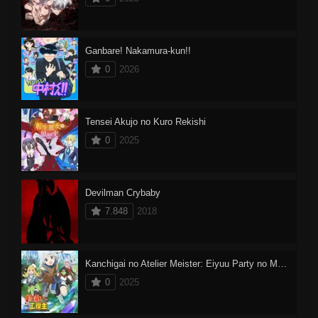
Ganbare! Nakamura-kun!!
0
2026
Tensei Akujo no Kuro Rekishi
0
2025
Devilman Crybaby
7.848
2018
Kanchigai no Atelier Meister: Eiyuu Party no Moto Zatsuyougakari ga, Jitsu wa Sentou Igai ga SSS Rank Datta to Iu Yoku Aru Hanashi
0
2025