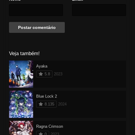
Veja também!
Ayaka
5.8
2023
Blue Lock 2
8.135
2024
Ragna Crimson
0
2023