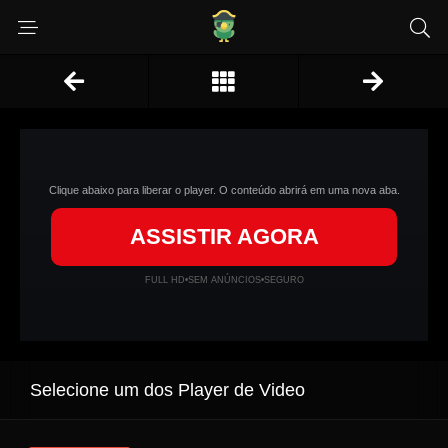
Clique abaixo para liberar o player. O conteúdo abrirá em uma nova aba.
ASSISTIR AGORA
FULL HD
•
SEM ANÚNCIOS
•
SEGURO
Selecione um dos Player de Video